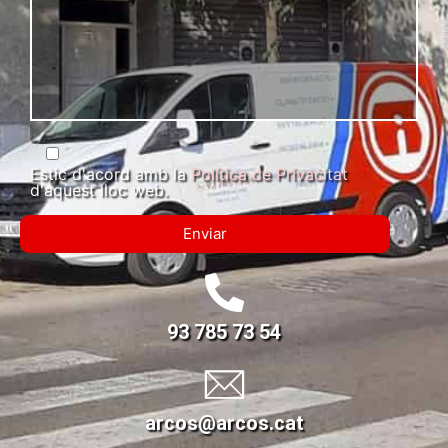
Estic d'acord amb la
Política de Privacitat
d'aquest lloc web.
93 785 73 54
arcos@arcos.cat